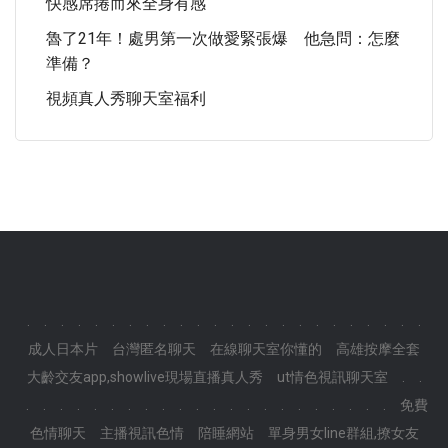
快感席捲而來全身有感
魯了21年！處男第一次做愛緊張爆 他急問：怎麼
準備？
視頻真人秀聊天室福利
.
.
.
.
.
.
.
.
.
.
.
.
.
.
.
.
.
.
.
.
.
.
.
.
成人日本片
台灣匿名聊天
在線聊天室你懂的
高雄按摩全套
大齡交友app,showlive現場直播真人秀
ut情色視訊聊天室
.
.
.
.
.
.
.
.
.
.
.
.
.
.
.
.
.
.
.
.
.
.
.
.
免費
色情聊天
主播視訊色情
陪睡網站
單身男女line群組,撩女友