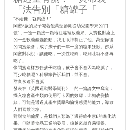
「法告別「糖罐子「
"不給糖，就搗蛋！"
閨蜜5歲的兒子喊著他萬聖節剛從幼兒園學來的"口
號"，一邊一顆接一顆地往嘴裡放糖果。大寶也對桌上
的一盒軟糖蠢蠢欲動，我用眼神制止了他。萬聖節後
的閨蜜聚會，成了孩子們一年一度的糖果狂歡。佛系
閨蜜對我說：讓他吃，一次性吃夠，吃到吐就不會再
吃了。
像閨蜜這樣放任孩子吃糖，孩子會不會因為吃膩了，
而少吃糖呢？科學家告訴我們：並不會。
甜食永遠不會膩
發表在《英國運動醫學期刊》上的一篇論文中寫道：
攝入糖會產生類似使用可卡因的效應，比如改變情
緒，可能是通過其產生獎勵和愉悅感覺的能力，導致
人們喜歡吃糖。
對甜食的偏愛，是我們人類為了獲得維生素E的進化結
果。但隨著食品工業的發展，糖越來越容易獲得。