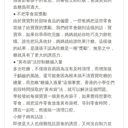
感會影響孩子的食慾。而餐後立刻吃糖，會讓寶寶的
血糖負荷過大。
● 不把零食當獎勵
由於寶寶對於甜味食品的偏愛，一些爸媽把這些零食
當做了給寶寶的獎勵。我們經常會聽到這樣的話：寶
寶乖，如果你乖乖吃完飯，媽媽就給你吃巧克力餅乾
哦。誰先把玩具收好，媽媽就給誰吃果汁糖。這樣做
的結果，是讓孩子認為吃糖是一種"獎勵"。無形之中，
糖就具有了更大的誘惑力。
● "黃布袋"法控制糖攝入量
多次吃糖，不僅很容易因為沒有及時清理，而增加孩
子齲齒的風險。還可能會因為根本搞不清寶寶吃糖的
總量，而忽略"糖攝入過量"這個事實。香港的小學生們
前段時間採取的"黃布袋"法，就可以解決這個問題。
學校發給每個寶寶一個黃色布袋子，如果覺得想要吃
零食，就把這件零食放進黃布袋裡。等到零食時間，
攢在一起吃，然後統一清理口腔。
小辮子媽有話說：
即便是大人也很難抵抗甜食的誘惑，又何況自制力並