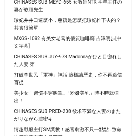
CHINASES SUB MEYD-655 女教師NTR 学年主任の
妻が教頭先生
珍妃井井口這麼小，慈禧是怎麼把珍妃推下去的？
其實很簡單
MXGS-1082 有美女老闆的優質咖啡廳 吉澤明步[中
文字幕]
CHINASES SUB JUY-978 Madonnaがひと目惚れし
た人妻 第
打破李世民「軍神」神話 這樣讀歷史，你不再迷信
盲從
美少女！習慣不穿胸罩...「粉嫩美乳」時不時就彈
出！
CHINASES SUB PRED-238 欲求不満な人妻のまた
がりながら濃密キ
情趣戰服主打SM調教！感官刺激不只一點點…致命