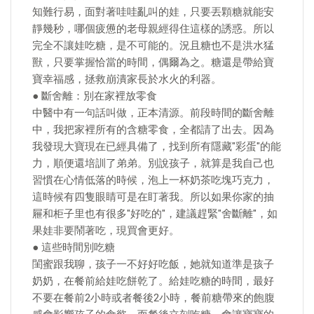
知難行易，面對著哇哇亂叫的娃，只要丟顆糖就能安
靜幾秒，哪個疲憊的老母親經得住這樣的誘惑。所以
完全不讓娃吃糖，是不可能的。況且糖也不是洪水猛
獸，只要掌握恰當的時間，偶爾為之。糖還是帶給寶
寶幸福感，拯救崩潰家長於水火的利器。
● 斷舍離：別在家裡放零食
中醫中有一句話叫做，正本清源。前段時間的斷舍離
中，我把家裡所有的含糖零食，全都請了出去。因為
我發現大寶現在已經具備了，找到所有隱藏"彩蛋"的能
力，順便還培訓了弟弟。別說孩子，就算是我自己也
習慣在心情低落的時候，泡上一杯奶茶吃塊巧克力，
這時候有四隻眼睛可是在盯著我。所以如果你家的抽
屜和柜子里也有很多"好吃的"，建議趕緊"舍斷離"，如
果娃非要鬧著吃，現買會更好。
● 這些時間別吃糖
閨蜜跟我聊，孩子一不好好吃飯，她就知道準是孩子
奶奶，在餐前給娃吃餅乾了。給娃吃糖的時間，最好
不要在餐前2小時或者餐後2小時，餐前糖帶來的飽腹