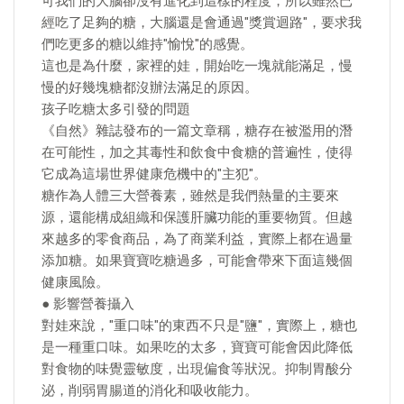
可我們的大腦卻沒有進化到這樣的程度，所以雖然已
經吃了足夠的糖，大腦還是會通過"獎賞迴路"，要求我
們吃更多的糖以維持"愉悅"的感覺。
這也是為什麼，家裡的娃，開始吃一塊就能滿足，慢
慢的好幾塊糖都沒辦法滿足的原因。
孩子吃糖太多引發的問題
《自然》雜誌發布的一篇文章稱，糖存在被濫用的潛
在可能性，加之其毒性和飲食中食糖的普遍性，使得
它成為這場世界健康危機中的"主犯"。
糖作為人體三大營養素，雖然是我們熱量的主要來
源，還能構成組織和保護肝臟功能的重要物質。但越
來越多的零食商品，為了商業利益，實際上都在過量
添加糖。如果寶寶吃糖過多，可能會帶來下面這幾個
健康風險。
● 影響營養攝入
對娃來說，"重口味"的東西不只是"鹽"，實際上，糖也
是一種重口味。如果吃的太多，寶寶可能會因此降低
對食物的味覺靈敏度，出現偏食等狀況。抑制胃酸分
泌，削弱胃腸道的消化和吸收能力。