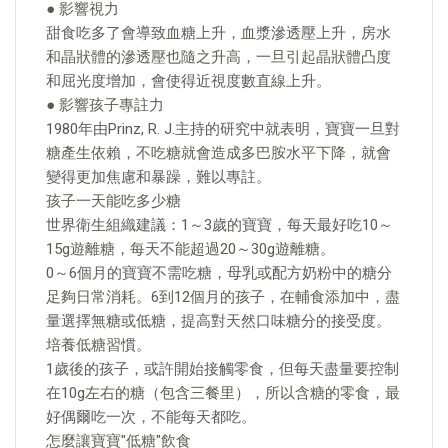
● 影響視力
甜食吃多了會導致血糖上升，血漿滲透壓上升，房水
和晶狀體的滲透壓也隨之升高，一旦引起晶狀體凸度
和屈光度增加，會使得近視度數直線上升。
● 影響孩子專註力
1980年由Prinz, R. J.主持的研究中就表明，寶寶一旦對
糖產生依賴，不吃糖就會造成多巴胺水平下降，就會
變得更加焦慮和暴躁，難以專註。
孩子一天能吃多少糖
世界衛生組織建議：1～3歲的寶寶，每天最好吃10～
15g遊離糖，每天不能超過20～30g遊離糖。
0～6個月的寶寶不需吃糖，母乳或配方奶粉中的糖分
足夠日常消耗。6到12個月的孩子，在輔食添加中，盡
量選擇無糖或低糖，提高對天然口味糖分的接受度。
培養低糖習慣。
1歲後的孩子，或許開始接觸零食，但每天盡量要控制
在10g左右的糖（包含三餐里），所以含糖的零食，最
好偶爾吃一次，不能每天都吃。
怎麼讓寶寶"低糖"飲食