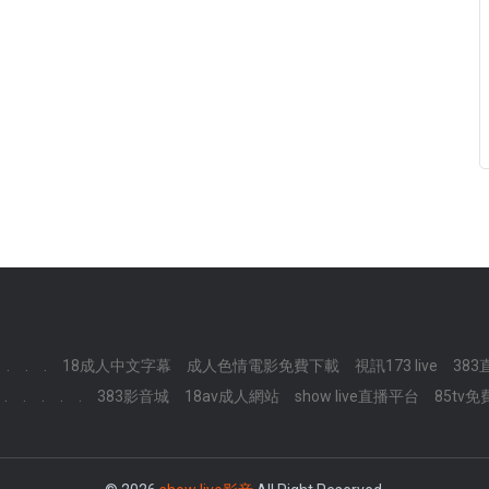
.
.
.
18成人中文字幕
成人色情電影免費下載
視訊173 live
383
.
.
.
.
.
383影音城
18av成人網站
show live直播平台
85tv