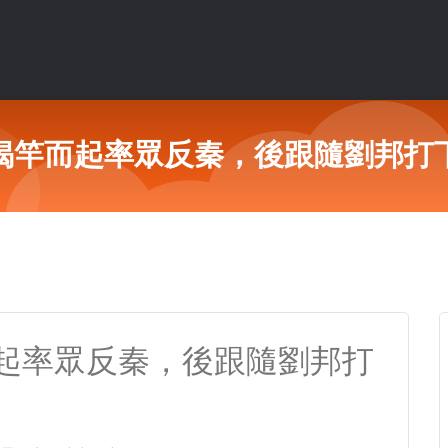
揭竿而起率眾反秦，後跟隨劉邦打
起率眾反秦，後跟隨劉邦打