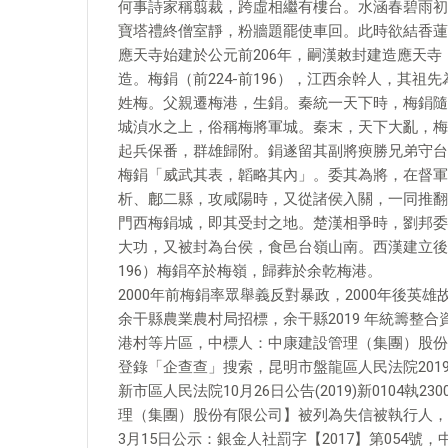
何事詩家稱翦裁，跨虛相繼有樓台。水涵春碧雨初
寶塔禮終僧室靜，粉牆題罷使車回。此時欲結香蓮
應天寺始建於公元前206年，嗣漢敕封建造應天
造。梅鋗（前224-前196），江西余幹人，其
姓梅。父親遷梅港，生鋗。秦統一天下時，梅鋗隨
城湞水之上，俗稱梅將軍城。秦末，天下大亂，梅
起兵保番，群雄歸附。鋗遂留其副將瘐勝兄弟守台
梅鋗「威武其表，韜略其內」。委其為將，在督軍
析、鄜二縣，攻咸陽時，又從諸侯入關，一同推翻
門西梅鋗城，即其受封之地。楚漢相爭時，劉邦委
大功，又被封為台侯，食邑台嶺山南。西漢建立後
196）梅鋗卒於梅嶺，歸葬於余乾梅港。
2000年前梅鋗率眾舉義反對暴政，2000年後英
余干縣農業農村局招標，余干縣2019 年統籌整
港村等片區，中標人：中康建設管理（集團）股份有限公
登錄「企查查」搜索，昆明市盤龍區人民法院2019年9
新市區人民法院10月26日公告(2019)新0104
理（集團）股份有限公司】被列為失信被執行人，
3月15日公示：銀金人社罰字【2017】第054