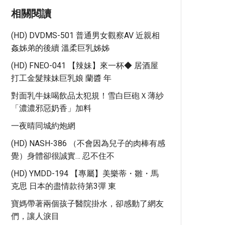
相關閱讀
(HD) DVDMS-501 普通男女觀察AV 近親相
姦姊弟的後續 溫柔巨乳姊姊
(HD) FNEO-041 【辣妹】來一杯◆ 居酒屋
打工金髮辣妹巨乳娘 蘭醬 年
對面乳牛妹喝飲品太犯規！雪白巨砲Ｘ薄紗
「濃濃邪惡奶香」加料
一夜晴同城約炮網
(HD) NASH-386 （不會因為兒子的肉棒有感
覺）身體卻很誠實… 忍不住不
(HD) YMDD-194 【專屬】美樂蒂・雛・馬
克思 日本的盡情款待第3彈 東
寶媽帶著兩個孩子醫院掛水，卻感動了網友
們，讓人淚目