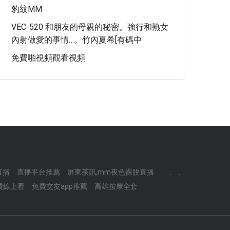
豹紋MM
VEC-520 和朋友的母親的秘密。強行和熟女
內射做愛的事情…。竹內夏希[有碼中
免費啪視頻觀看視頻
直播
直播平台推薦
屏東茶訊,mm夜色裸脫直播
.
.
.
免費線上看
免費交友app推薦
高雄按摩全套