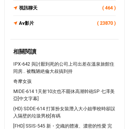
視訊聊天
( 464 )
Av影片
( 23870 )
相關閱讀
IPX-642 與討厭到死的公司上司出差在溫泉旅館住
同房… 被醜陋絶倫大叔搞到持
奇摩女孩
MIDE-614 1天射10次也不罷休高潮幹砲SP 七澤美
亞[中文字幕]
(HD) SDDE-614 打算扮女裝潛入大小姐學校時卻誤
入隔壁的垃圾男校[有碼
[FHD] SSIS-545 新・交織的體液、濃密的性愛 完