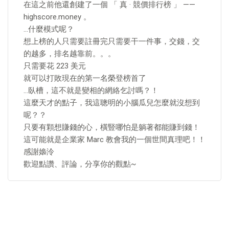
在這之前他還創建了一個 「 真 · 競價排行榜 」 ——
highscore.money 。
…什麼模式呢？
想上榜的人只需要註冊完只需要干一件事，交錢，交
的越多，排名越靠前。。。
只需要花 223 美元
就可以打敗現在的第一名榮登榜首了
…臥槽，這不就是變相的網絡乞討嗎？！
這麼天才的點子，我這聰明的小腦瓜兒怎麼就沒想到
呢？？
只要有顆想賺錢的心，橫豎哪怕是躺著都能賺到錢！
這可能就是企業家 Marc 教會我的一個世間真理吧！！
感謝嬝泠
歡迎點讚、評論，分享你的觀點~