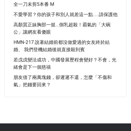
全一刀未剪5本番 M
不愛學習？你的孩子和別人就差這一點……請保護他
高顏質正妹胸部一挺....側乳超殺！霸氣的「大碗
公」讓網友看傻眼
HMN-217 說著結婚前都沒做愛過的女友終於結
婚、 我們登機結婚後就直接殺到賓
若戊戌變法成功，中國發展歷程會變好？不會，光
緒會是下一個慈禧
朋友借了兩萬塊錢，卻遲遲不還，怎麼「不傷和
氣」把錢要回來？