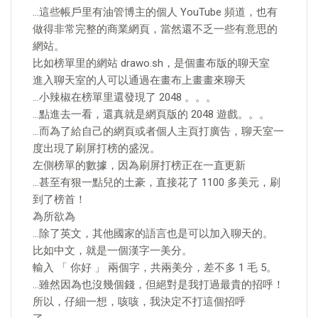
…這些帳戶里有油管博主的個人 YouTube 頻道，也有
做得非常完整的商業網頁，當然還不乏一些有意思的
網站。
比如榜單里的網站 drawo.sh，是個畫布版的聊天室
進入聊天室的人可以通過在畫布上畫畫來聊天
…小辣椒在榜單里還發現了 2048 。。。
…點進去一看，還真就是網頁版的 2048 遊戲。。。
…而為了給自己的網頁或者個人主頁打廣告，聊天室一
度出現了刷屏打榜的盛況。
左側榜單的數據，因為刷屏打榜正在一直更新
…甚至有狠一點兒的土豪，直接花了 1100 多美元，刷
到了榜首！
為所欲為
…除了英文，其他國家的語言也是可以加入聊天的。
比如中文，就是一個漢字一美分。
輸入 「 你好 」 兩個字，共兩美分，差不多 1 毛 5。
…雖然因為也沒幾個錢，但絕對是我打過最貴的招呼！
所以，仔細一想，咳咳，我決定不打這個招呼