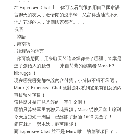
了。。。
在 Expensive Chat 上，你可以看到很多用自己國家語
言聊天的友人，敢情閒的沒事幹，又富得流油找不到
地方花錢的人，哪個國家都有。。。
俄語
…韓語
…越南語
…編程過的語言
…你可能想問，用來聊天的這些錢都去了哪裡，答案是
進了創始人的腰包 —— 來自荷蘭的創業者 Marc K?
hlbrugge ！
現在哪兒哪兒都在說內容付費，小辣椒不得不承認，
Marc 的 Expensive Chat 絕對是我看到過最有創意的內
容貨幣化項目！
這特麼才是正兒八經的一字千金啊！
哪怕只算榜單里的聊天花費額，Marc 從聊天室上線到
今天這短短一周里，已經賺了超過 1600 美金了！
簡直就是一勞永逸，躺著賺錢！
而 Expensive Chat 並不是 Marc 唯一的創業項目了，