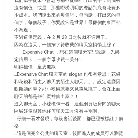
我們似乎從來不會思考那些從嘴裡吐出的字，到底有
沒有價值，或是，那些嘮嘮叨叨的廢話到底會花費多
少成本。我們說出來的每個詞，每句話，打出來的每
個字，每個段子，你要說它是世界上最廉價的東西都
不為過，
不過這個定義，在 2 月 28 日之後就不適用了。
因為在這天，一個按字符收費的聊天室悄悄上線了
—— Expensive Chat ，想在這個聊天室里說話，先綁
定信用卡，一個字母收費一美分！
明碼標價，童叟無欺
…Expensive Chat 聊天室的 slogan 也很有意思：花錢
和花錢和陌生人聊天的陌生人聊天。。。設定這麼因
吹斯聽的嘛？那小辣椒就要來見識見識了，會在上面
聊天的都是些什麼神仙土豪？！
進入聊天室，小辣椒乍一看，這個網頁版房間的聊天
區域好像跟其他任何聊天工具沒有區別啊。
…仔細一看才發現，每段會話後面，都已經被標註了價
格！
…這是個完全公共的聊天室，後面進入的成員可以瀏覽