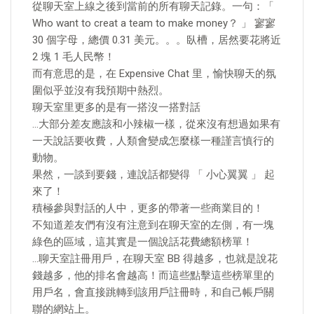
從聊天室上線之後到當前的所有聊天記錄。一句：「
Who want to creat a team to make money？ 」 寥寥
30 個字母，總價 0.31 美元。。。臥槽，居然要花將近
2 塊 1 毛人民幣！
而有意思的是，在 Expensive Chat 里，愉快聊天的氛
圍似乎並沒有我預期中熱烈。
聊天室里更多的是有一搭沒一搭對話
…大部分差友應該和小辣椒一樣，從來沒有想過如果有
一天說話要收費，人類會變成怎麼樣一種謹言慎行的
動物。
果然，一談到要錢，連說話都變得 「 小心翼翼 」 起
來了！
積極參與對話的人中，更多的帶著一些商業目的！
不知道差友們有沒有注意到在聊天室的左側，有一塊
綠色的區域，這其實是一個說話花費總額榜單！
…聊天室註冊用戶，在聊天室 BB 得越多，也就是說花
錢越多，他的排名會越高！而這些點擊這些榜單里的
用戶名，會直接跳轉到該用戶註冊時，和自己帳戶關
聯的網站上。