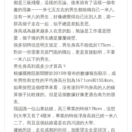
都是三級殘廢」這樣的言論。後來就有了這樣一個有
趣的現象——一米七五左右的男生都統稱自己一米八。
沒有一米八的男生，好像總覺得自己比別人差，跟一
群高個子走在一起，似乎總是差點意思。
身高成為越來越多人在意的點，無論是工作還是戀
愛，個子矮的男生總是屢屢碰壁。
很多招聘信息明文規定，男生身高不能低於175cm，
對於一些需要充當門面的職位，更是直接點明，不要
一米八以下的男生。
男生身高到底多少才算高？
根據國務院新聞辦於2015年發布的數據報告顯示，成
年男性和女性的平均身高分別為167.1cm和155.8cm。
如果按照這個標準來看，沒有達到平均身高的人的確
算個子比較矮的。但是這個數據好像更適合南方的朋
友。
我認識一位山東姑娘，高三畢業的時候178cm，沒想
到大學又長了4厘米，畢業的時候凈身高就已經一米八
二了。而且這個姑娘還是在四川讀的大學。
據她所說，走在成都的街頭，放眼望去全是頭頂，自