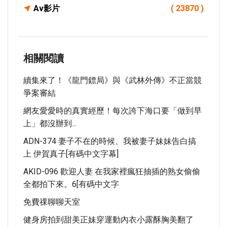
Av影片
( 23870 )
相關閱讀
續集來了！《龍門鏢局》與《武林外傳》不正當競
爭案審結
網友愛愛時的真實經歷！每次誇下海口要「做到早
上」都沒辦到...
ADN-374 妻子不在的時候、我被妻子妹妹告白搞
上 伊賀真子[有碼中文字幕]
AKID-096 歡迎人妻 在我家裡瘋狂抽插的熟女偷偷
全都拍下來。6[有碼中文字
免費祼聊聊天室
健身房拍到甜美正妹穿運動內衣小露酥胸美翻了