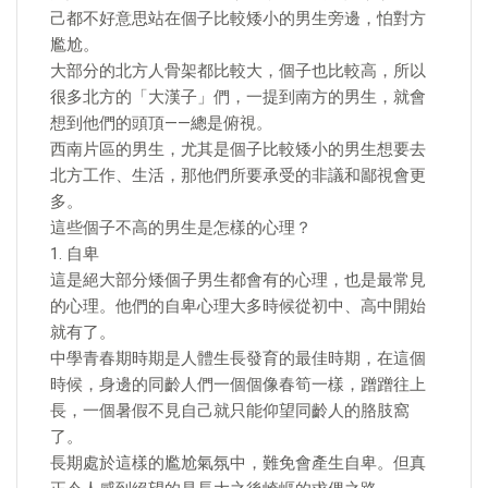
己都不好意思站在個子比較矮小的男生旁邊，怕對方
尷尬。
大部分的北方人骨架都比較大，個子也比較高，所以
很多北方的「大漢子」們，一提到南方的男生，就會
想到他們的頭頂——總是俯視。
西南片區的男生，尤其是個子比較矮小的男生想要去
北方工作、生活，那他們所要承受的非議和鄙視會更
多。
這些個子不高的男生是怎樣的心理？
1. 自卑
這是絕大部分矮個子男生都會有的心理，也是最常見
的心理。他們的自卑心理大多時候從初中、高中開始
就有了。
中學青春期時期是人體生長發育的最佳時期，在這個
時候，身邊的同齡人們一個個像春筍一樣，蹭蹭往上
長，一個暑假不見自己就只能仰望同齡人的胳肢窩
了。
長期處於這樣的尷尬氣氛中，難免會產生自卑。但真