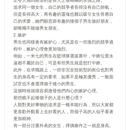
正令人感到絕望的是長大之後崎嶇的求偶之路。
追求同一個女生，自己的競爭者長得沒有自己帥氣，
但是長得高大，再有趣的靈魂也難以吸引女生答應自
己的求愛，她們願意跟有趣的矮個子男生做好朋友，
卻唯獨不能做男女朋友。
2. 嫉妒
男生也同樣會有嫉妒心，尤其是在一些激烈的競爭過
程中，嫉妒心理會更加強烈。
例如，一米七的男生在籃球隊選拔賽中，中鋒位置永
遠都不屬於自己，可是有些男生就是想打中鋒。
此外，在求職路上，一些非完全技術型的崗位也對男
生的身高有一定的要求，如果不是極其優秀，一般面
試官也不會選擇個子矮小的男生。
這個時候就很容易激發他們內心的嫉妒心理。
那些瞧不起矮個子的人是什麼心理？
人類對美好事物的追求是一種本能行為，所以大家都
更喜歡外觀看上去好看的人，而個子高的人似乎看著
更加精神。
有一部分注重外表的女生，擇偶條件之一就是身高。