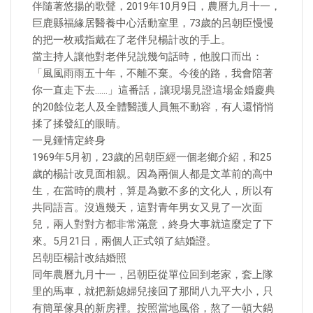
伴隨著悠揚的歌聲，2019年10月9日，農曆九月十一，
巨鹿縣福緣居醫養中心活動室里，73歲的呂朝臣慢慢
的把一枚戒指戴在了老伴兒楊計改的手上。
當主持人讓他對老伴兒說幾句話時，他脫口而出：
「風風雨雨五十年，不離不棄。今後的路，我會陪著
你一直走下去……」這番話，讓現場見證這場金婚慶典
的20餘位老人及全體醫護人員無不動容，有人還悄悄
揉了揉發紅的眼睛。
一見鍾情定終身
1969年5月初，23歲的呂朝臣經一個老鄉介紹，和25
歲的楊計改見面相親。因為兩個人都是文革前的高中
生，在當時的農村，算是為數不多的文化人，所以有
共同語言。沒過幾天，這對青年男女又見了一次面
兒，兩人對對方都非常滿意，終身大事就這麼定了下
來。5月21日，兩個人正式領了結婚證。
呂朝臣楊計改結婚照
同年農曆九月十一，呂朝臣從單位回到老家，套上隊
里的馬車，就把新媳婦兒接回了那間八九平大小，只
有簡單傢具的新房裡。按照當地風俗，熬了一頓大鍋