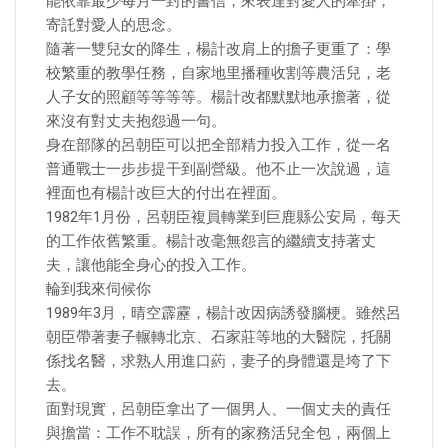
能依靠最少每月一封的書信，來表達對愛人的牽掛，
寄託對愛人的思念。
隨著一雙兒女的降生，楊計改肩上的擔子更重了：學
校繁重的教學任務，自家地里播種收割等農活兒，老
人子女的照顧等等等等。楊計改都默默地承擔著，從
來沒有對丈夫抱怨過一句。
身在部隊的呂朝臣可以把全部精力投入工作，從一名
普通戰士一步步提干到副營級。他不止一次說過，這
裡面也有楊計改巨大的付出在裡面。
1982年1月份，呂朝臣複員轉業到巨鹿縣公安局，每天
的工作依舊繁重。楊計改毫無怨言的繼續支持著丈
夫，讓他能全身心的投入工作。
輪到我來伺候你
1989年3月，晴空霹靂，楊計改因病誘發腦梗。雖然呂
朝臣帶著妻子輾轉北京、石家莊等地的大醫院，托關
係找名醫，求熟人用進口葯，妻子的身體還是垮了下
去。
面對現實，呂朝臣拿出了一個男人、一個丈夫的責任
與擔當：工作不耽誤，所有的家務活兒全包，兩個上