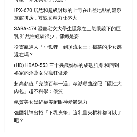
IPX-670 居然和超級討厭的上司在出差地點的溫泉
旅館拼房… 被醜陋精力旺盛大
SABA-474 漫畫宅女大學生隱藏在土氣眼鏡下的巨
乳 雖然性經驗很少，卻總是妄
從靈氣逼人「小狐狸」到頂流女王：楊冪的少女感
還在嗎？
(HD) HBAD-553 三十幾歲姊姊的成熟肌膚 和回到
娘家的淫蕩女兒瘋狂做愛
超高顏值「完勝百年一遇」歐派曬曲線照「隱性大
肉包」超不科學：優質
氣質美女黑絲襪美腿眼神憂鬱魅力
強國乳神出招「下乳夾筆」這乳量夾棍棒都可以了
吧？