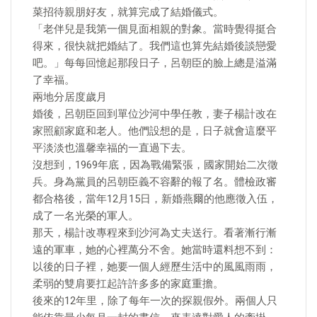
菜招待親朋好友，就算完成了結婚儀式。
「老伴兒是我第一個見面相親的對象。當時覺得挺合
得來，很快就把婚結了。我們這也算先結婚後談戀愛
吧。」每每回憶起那段日子，呂朝臣的臉上總是溢滿
了幸福。
兩地分居度歲月
婚後，呂朝臣回到單位沙河中學任教，妻子楊計改在
家照顧家庭和老人。他們設想的是，日子就會這麼平
平淡淡也溫馨幸福的一直過下去。
沒想到，1969年底，因為戰備緊張，國家開始二次徵
兵。身為黨員的呂朝臣義不容辭的報了名。體檢政審
都合格後，當年12月15日，新婚燕爾的他應徵入伍，
成了一名光榮的軍人。
那天，楊計改專程來到沙河為丈夫送行。看著漸行漸
遠的軍車，她的心裡萬分不舍。她當時還料想不到：
以後的日子裡，她要一個人經歷生活中的風風雨雨，
柔弱的雙肩要扛起許許多多的家庭重擔。
後來的12年里，除了每年一次的探親假外。兩個人只