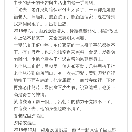
中學的孩子的學習與生活也由他一手照料。
「過去，老伴兒對這個家付出太多了。一直都是她照
顧老人、照顧我、照顧孩子、照顧這個家，現在輪到
我來伺候她了。」呂朝臣說。
2018年7月，由於歲數增大，身體機能弱化，楊計改基
本上站不起來了，完全需要別人照顧。
一雙兒女正值中年，單位家庭的一大攤子事兒都撂不
下。有心盡孝，也只能抽空過來照料一會兒，就得匆
匆離開。重擔全壓在了年過古稀的呂朝臣身上。
老伴兒上廁所，呂朝臣一個人搬不動，只好用椅子把
老伴兒拉到廁所門口。有一次去理髮，看到理髮店裡
的椅子下面有軲轆，他立馬買了一個放在家裡。下次
再拉老伴兒時，果然省不少力氣。說到這裡，他臉上
滿是得意的神情。
就這麼過了兩三個月，呂朝臣的精力畢竟跟不上了。
在這麼下去，他的身體也吃不消了。
養老院里夕陽紅
夕陽依舊紅
2018年10月，經過反覆挑選，他們一起入住了巨鹿縣