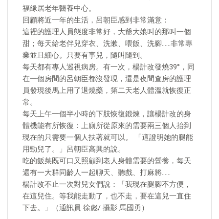
福緣居老年醫養中心。
回顧將近一年的生活，呂朝臣感到非常滿意：
這裡的護理人員態度非常好，大爺大娘叫的那叫一個
甜；每天給老伴兒穿衣、洗漱、喂飯、洗腳……非常專
業並且細心。只要有事兒，隨叫隨到。
每天都有專人巡視病房。有一次，楊計改發燒39°，同
在一個房間的呂朝臣都沒發現，還是夜間查房的護理
員發現後馬上用了退燒藥，第二天老人體溫就恢復正
常。
每天上午一個半小時的下肢恢復鍛煉，讓楊計改的身
體機能有所恢復：上廁所從原來的需要兩三個人抬到
現在的只需要一個人扶著就可以。 「這證明她的腿能
用勁兒了。」呂朝臣高興的說。
吃的飯菜既可口又照顧到老人身體需要的營養，每天
還有一大群同齡人一起聊天、聽戲、打麻將……
楊計改不止一次對兒女們說：「我現在腿腳不方便，
在這兒住。等我能走動了，也不走，要在這兒一直住
下去。」（通訊員 徐彪/ 攝影 馬國勇）