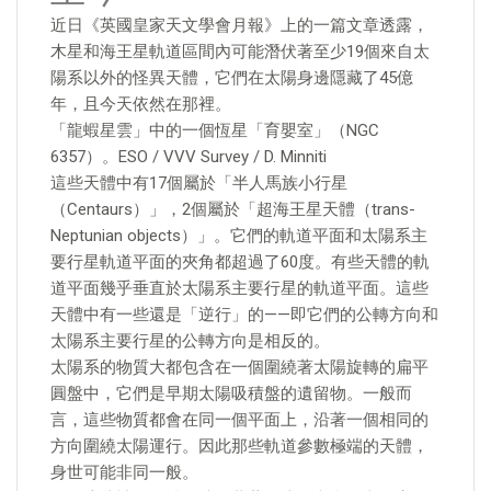
近日《英國皇家天文學會月報》上的一篇文章透露，
木星和海王星軌道區間內可能潛伏著至少19個來自太
陽系以外的怪異天體，它們在太陽身邊隱藏了45億
年，且今天依然在那裡。
「龍蝦星雲」中的一個恆星「育嬰室」（NGC
6357）。ESO / VVV Survey / D. Minniti
這些天體中有17個屬於「半人馬族小行星
（Centaurs）」，2個屬於「超海王星天體（trans-
Neptunian objects）」。它們的軌道平面和太陽系主
要行星軌道平面的夾角都超過了60度。有些天體的軌
道平面幾乎垂直於太陽系主要行星的軌道平面。這些
天體中有一些還是「逆行」的——即它們的公轉方向和
太陽系主要行星的公轉方向是相反的。
太陽系的物質大都包含在一個圍繞著太陽旋轉的扁平
圓盤中，它們是早期太陽吸積盤的遺留物。一般而
言，這些物質都會在同一個平面上，沿著一個相同的
方向圍繞太陽運行。因此那些軌道參數極端的天體，
身世可能非同一般。