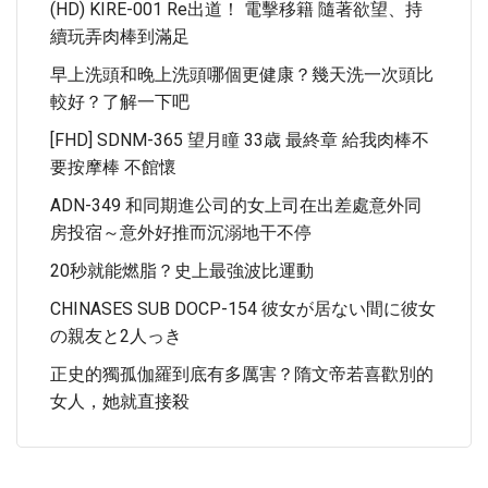
(HD) KIRE-001 Re出道！ 電擊移籍 隨著欲望、持
續玩弄肉棒到滿足
早上洗頭和晚上洗頭哪個更健康？幾天洗一次頭比
較好？了解一下吧
[FHD] SDNM-365 望月瞳 33歳 最終章 給我肉棒不
要按摩棒 不館懷
ADN-349 和同期進公司的女上司在出差處意外同
房投宿～意外好推而沉溺地干不停
20秒就能燃脂？史上最強波比運動
CHINASES SUB DOCP-154 彼女が居ない間に彼女
の親友と2人っき
正史的獨孤伽羅到底有多厲害？隋文帝若喜歡別的
女人，她就直接殺