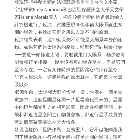
發現這些神秘天體的法國蔚藍海岸天文台天文學家、
宇宙學家Fathi Namouni和巴西聖保羅州立大學天文學
家Helena Morais等人，將這19個天體的軌道參數輸入
計算機進行了反演，試圖重現45億年前太陽系誕生初
期的場景，並找出它們之所以與眾不同的原因。
反演結果表明，這19個天體不可能是太陽系本身的產
物。如果它們是太陽系的產物，那麼它們結局會很慘
——要麼一頭撞進太陽，要麼被甩出太陽系，極少數可
能會和行星相撞——幾乎沒有可能倖存至今。但是它們
至今存在。一定有某種特殊的原因讓它們倖存至今。
研究人員認為，這個特殊的原因就是，它們來自太陽
系以外。
45億年前，太陽和大部分恆星一樣，生活在一個星團
家族中。這個星團是從同一片星雲演化而來的。星團
中的恆星都受引力的相互影響。因此在那個時期，太
陽和鄰近恆星之間進行物質交換，鄰近行星系成員的
互訪概率確實要比今天大得多。
發現這樣的「星際移民」意義重大。它不但能夠讓我
們了解太陽系小行星和星際小行星之間的異同，還可