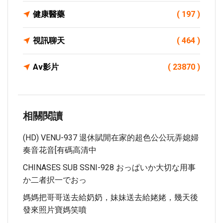
健康醫藥
( 197 )
視訊聊天
( 464 )
Av影片
( 23870 )
相關閱讀
(HD) VENU-937 退休賦閒在家的超色公公玩弄媳婦
奏音花音[有碼高清中
CHINASES SUB SSNI-928 おっぱいか大切な用事
か二者択一でおっ
媽媽把哥哥送去給奶奶，妹妹送去給姥姥，幾天後
發來照片寶媽笑噴