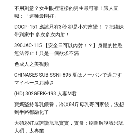
不用刻意？女生眼裡這樣的男生最可靠！讓人直
喊：「這種最剛好」
DOCP-151 應該只有3秒 卻是小穴痙攣！ ？把繼妹
帶到家中 多次多次內射！
390JAC-115 【安全日可以內射！？】身體的性慾
無法停止！只是一個欲求不滿
色成人之美視頻
CHINASES SUB SSNI-895 夏はノーパンで過ごす
マイペースお姉さ
(HD) 302GERK-193 人妻M君
寶媽堅持母乳餵養，冷凍84斤母乳寄回家後，沒想
到半路都融化了
大碩彩虹屁誇讚旭旭寶寶，寶哥：刷圖解說我只認
大碩，太專業