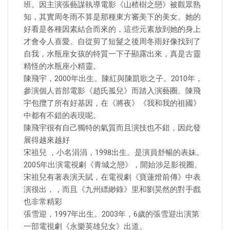
班。因主演張藝謀執導電影《山楂樹之戀》被觀眾熟
知，其實周冬雨不算是那種東方審美下的美女。她的
好看是各種因素結合而來的，這些元素放到她的身上
才會令人喜愛。自從剪了短髮之後周冬雨好像找到了
自我，水瓶座女孩的特質一下子顯露出來，真是古靈
精怪的水瓶座小精靈。
陳飛宇，2000年出生。陳紅與陳凱歌之子。2010年，
參演個人首部電影《趙氏孤兒》而踏入演藝圈。陳飛
宇包攬了所有好基因，在《將夜》《我和我的祖國》
中都有不錯的表現呢。
陳飛宇很有自己獨特的氣質而且演技也不錯，因此發
展得越來越好
宋祖兒 ，小名涓涓，1998出生。是演員舒暢的表妹。
2005年出演電視劇《青城之戀》，開始涉足影視圈。
宋祖兒有著表演天賦，在電視劇《寶蓮燈前傳》中表
演很出，，而且《九州縹緲錄》里和劉昊然的對手戲
也非常精彩
張雪迎，1997年出生。2003年，6歲的張雪迎出演第
一部電視劇《永樂英雄兒女》出道。