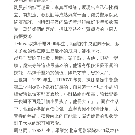
淨的表演獲得認可。
劉昊然幽默而穩重，率真而機智，展現出自己個性獨
立、有想法、敢說話等成熟氣質一面，備受觀眾以及
網友讚許。同時劉昊然的陽光乾淨帥氣好少年形象備
受一眾姐姐們的喜愛。扒妹期待今年賀歲檔的《唐人
街探案3》
TFboys易烊千璽2000年生，就讀於中央戲劇學院。多
才多藝的他在隊里是最小的成員，卻很乖巧。
易烊千璽除了唱歌，舞蹈，架子鼓，吉他，貝斯，變
臉，魔法等等這些最基本的，他還有很多深藏不露的
技能，易烊千璽始於顏值，陷於才華，忠於人品。
王俊凱，1999 年生，TFBOYS隊長。扒妹是從中餐廳
第二季開始對小凱有好感的，而且這一季也是小凱和
楊紫讓氣氛不那麼尷尬，小凱情商也很高，讓我覺得
王俊凱不再是那個小男孩了，他長大了」 。而在生活
中，他顧家孝順責任心強，直率真誠不拐彎抹角。以
青春的年紀，積極向上的正能量，陽光健康的形象受
到了大眾的認可和喜愛。
周冬雨，1992年生，畢業於北京電影學院2011級本科