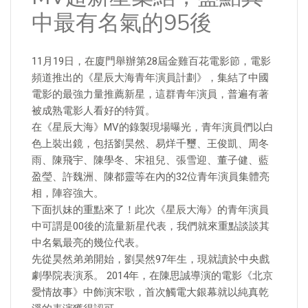
中最有名氣的95後
11月19日，在廈門舉辦第28屆金雞百花電影節，電影
頻道推出的《星辰大海青年演員計劃》，集結了中國
電影的最強力量推薦新星，這群青年演員，普遍有著
被成熟電影人看好的特質。
在《星辰大海》MV的錄製現場曝光，青年演員們以白
色上裝出鏡，包括劉昊然、易烊千璽、王俊凱、周冬
雨、陳飛宇、陳學冬、宋祖兒、張雪迎、董子健、藍
盈瑩、許魏洲、陳都靈等在內的32位青年演員集體亮
相，陣容強大。
下面扒妹的重點來了！此次《星辰大海》的青年演員
中可謂是00後的流量新星代表，我們就來重點談談其
中名氣最亮的幾位代表。
先從昊然弟弟開始，劉昊然97年生，現就讀於中央戲
劇學院表演系。 2014年，在陳思誠導演的電影《北京
愛情故事》中飾演宋歌，首次觸電大銀幕就以純真乾