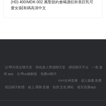
(HD) 400IMDK-002 萬聖節約會喝酒狂幹美巨乳可
愛女孩[有碼高清中文
.
.
.
.
.
.
.
.
.
.
.
.
.
.
.
.
.
.
.
.
.
.
.
.
台灣UU美女聊天室
情色真人秀場聊天室
網頁聊天平台
一夜 激
情 app
台灣uu破解版
免費ut聊天
.
.
.
.
.
.
.
.
.
.
.
.
.
.
.
.
.
.
.
.
.
.
.
.
mm女神直播
成人臉書,免費
視訊聊天軟體
線上 裸聊 直播
色情 交友 網站
後宮直播app
.