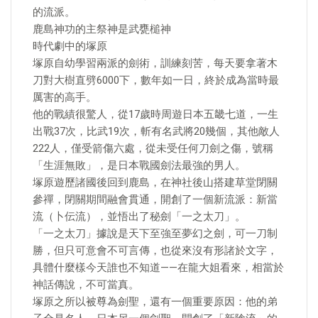
的流派。
鹿島神功的主祭神是武甕槌神
時代劇中的塚原
塚原自幼學習兩派的劍術，訓練刻苦，每天要拿著木
刀對大樹直劈6000下，數年如一日，終於成為當時最
厲害的高手。
他的戰績很驚人，從17歲時周遊日本五畿七道，一生
出戰37次，比武19次，斬有名武將20幾個，其他敵人
222人，僅受箭傷六處，從未受任何刀劍之傷，號稱
「生涯無敗」，是日本戰國劍法最強的男人。
塚原遊歷諸國後回到鹿島，在神社後山搭建草堂閉關
參禪，閉關期間融會貫通，開創了一個新流派：新當
流（卜伝流），並悟出了秘劍「一之太刀」。
「一之太刀」據說是天下至強至夢幻之劍，可一刀制
勝，但只可意會不可言傳，也從來沒有形諸於文字，
具體什麼樣今天誰也不知道——在龍大姐看來，相當於
神話傳說，不可當真。
塚原之所以被尊為劍聖，還有一個重要原因：他的弟