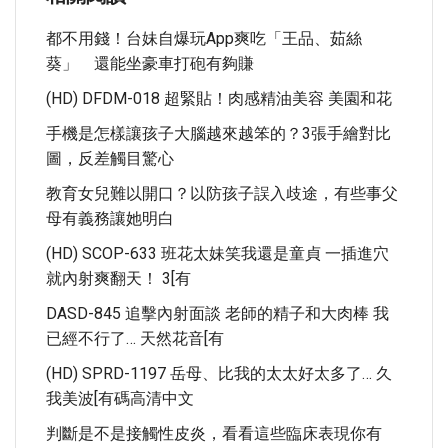
都不用錢！台妹自爆玩app爽吃「王品、茹絲
葵」 還能坐豪車打砲有夠賺
(HD) DFDM-018 超緊貼！肉感精油美容 美園和花
手機是怎樣讓孩子大腦越來越笨的？3張手繪對比
圖，反差觸目驚心
教育女兒難以開口？以防孩子誤入歧途，有些事父
母有義務讓她明白
(HD) SCOP-633 班花太妹笑我還是童貞 一插進穴
就內射爽翻天！ 3[有
DASD-845 追擊內射面談 老師的精子和大肉棒 我
已經不行了… 天然花音[有
(HD) SPRD-1197 岳母、比我的太太好太多了… 久
我美波[有碼高清中文
判斷是不是接觸性皮炎，看看這些臨床表現你有