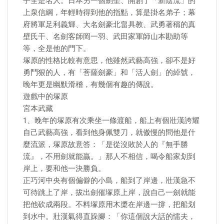
子全是名人。日本另一個劍聖、開創了「新陰流」的
上泉信綱，年輕時得到他的指點，算是掛名弟子；幕
府將軍足利義輝、大名劍豪北畠具教、武勇著稱的真
壁氏干、名劍客師岡一羽、武田家軍師山本勘助等
等，全是他的門下。
塚原的性格比較有意思，他雖然武藝高強，卻不是好
勇鬥狠的人，有「菩薩劍豪」和「活人劍」的綽號，
晚年更是幽默滑稽，有幾個有趣的傳說。
遊戲中的塚原
宮本武藏
1、晚年的塚原有次乘坐一條渡船，船上有個壯漢誇耀
自己武藝高強，看到他身佩雙刀，就傲慢的問他是什
麼流派，塚原故意答：「是從沒敗於人的『無手勝
流』，不用劍就能贏。」那人不相信，喝令船家划到
岸上，要和他一決勝負。
正巧河中央有個偏僻的小島，船到了岸邊，壯漢急不
可待跳上了岸，拔出劍催塚原上岸，說自己一劍就能
把他砍成兩段。不料塚原用木槳在岸邊一撐，把船划
到水中。壯漢氣得直跺腳：「你這個說大話的懦夫，