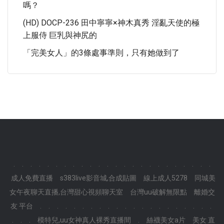
嗎？
(HD) DOCP-236 田中寧寧×神木真秀 淫亂天使的極
上服侍 巨乳與神尻的
「完美女人」的3條處事準則，只有她做到了
.
.
.
.
.
.
.
.
.
.
.
.
.
.
.
.
.
.
.
.
.
.
.
.
成人免費直播
s383live影音城,合成貼圖
線上成人5278
同城美
女午夜聊天直播,台灣甜心視頻聊天室
台灣uu破解無限點
離婚交
友 平台
.
.
.
.
.
.
.
.
.
.
.
.
.
.
.
.
.
.
.
.
.
.
.
.
模特兒,uu女神真人裸秀直播間
.
絲襪美女a片
美女 直