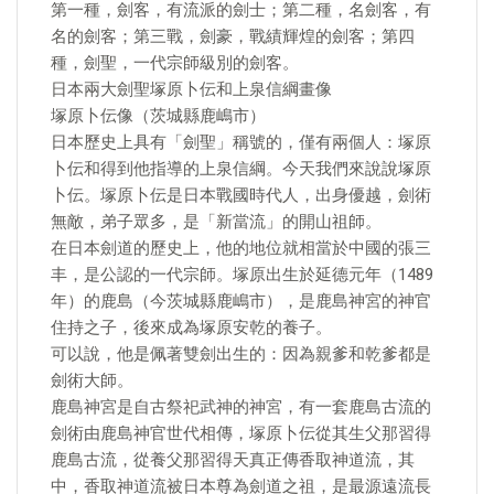
第一種，劍客，有流派的劍士；第二種，名劍客，有
名的劍客；第三戰，劍豪，戰績輝煌的劍客；第四
種，劍聖，一代宗師級別的劍客。
日本兩大劍聖塚原卜伝和上泉信綱畫像
塚原卜伝像（茨城縣鹿嶋市）
日本歷史上具有「劍聖」稱號的，僅有兩個人：塚原
卜伝和得到他指導的上泉信綱。今天我們來說說塚原
卜伝。塚原卜伝是日本戰國時代人，出身優越，劍術
無敵，弟子眾多，是「新當流」的開山祖師。
在日本劍道的歷史上，他的地位就相當於中國的張三
丰，是公認的一代宗師。塚原出生於延德元年（1489
年）的鹿島（今茨城縣鹿嶋市），是鹿島神宮的神官
住持之子，後來成為塚原安乾的養子。
可以說，他是佩著雙劍出生的：因為親爹和乾爹都是
劍術大師。
鹿島神宮是自古祭祀武神的神宮，有一套鹿島古流的
劍術由鹿島神官世代相傳，塚原卜伝從其生父那習得
鹿島古流，從養父那習得天真正傳香取神道流，其
中，香取神道流被日本尊為劍道之祖，是最源遠流長