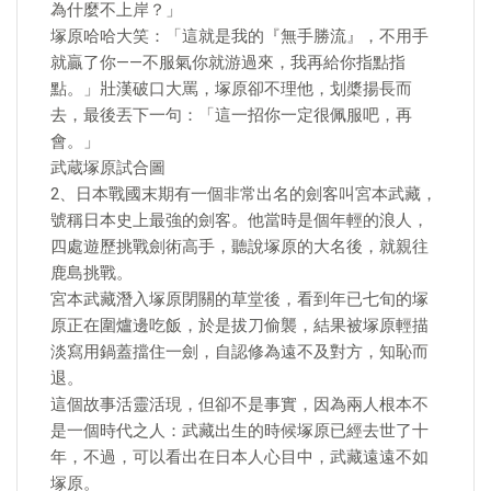
為什麼不上岸？」
塚原哈哈大笑：「這就是我的『無手勝流』，不用手
就贏了你——不服氣你就游過來，我再給你指點指
點。」壯漢破口大罵，塚原卻不理他，划槳揚長而
去，最後丟下一句：「這一招你一定很佩服吧，再
會。」
武蔵塚原試合圖
2、日本戰國末期有一個非常出名的劍客叫宮本武藏，
號稱日本史上最強的劍客。他當時是個年輕的浪人，
四處遊歷挑戰劍術高手，聽說塚原的大名後，就親往
鹿島挑戰。
宮本武藏潛入塚原閉關的草堂後，看到年已七旬的塚
原正在圍爐邊吃飯，於是拔刀偷襲，結果被塚原輕描
淡寫用鍋蓋擋住一劍，自認修為遠不及對方，知恥而
退。
這個故事活靈活現，但卻不是事實，因為兩人根本不
是一個時代之人：武藏出生的時候塚原已經去世了十
年，不過，可以看出在日本人心目中，武藏遠遠不如
塚原。