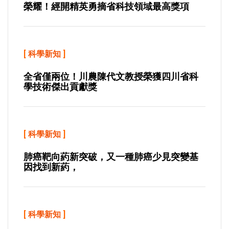
榮耀！經開精英勇摘省科技領域最高獎項
[
科學新知
]
全省僅兩位！川農陳代文教授榮獲四川省科
學技術傑出貢獻獎
[
科學新知
]
肺癌靶向葯新突破，又一種肺癌少見突變基
因找到新葯，
[
科學新知
]